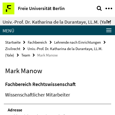
Springe
Service-
Freie Universität Berlin
direkt
Navigation
zu
Univ.-Prof. Dr. Katharina de la Durantaye, LL.M. (Yale)
Inhalt
MENÜ
Startseite
Fachbereich
Lehrende nach Einrichtungen
Zivilrecht
Univ.-Prof. Dr. Katharina de la Durantaye, LL.M.
(Yale)
Team
Mark Manow
Mark Manow
Fachbereich Rechtswissenschaft
Wissenschaftlicher Mitarbeiter
Adresse