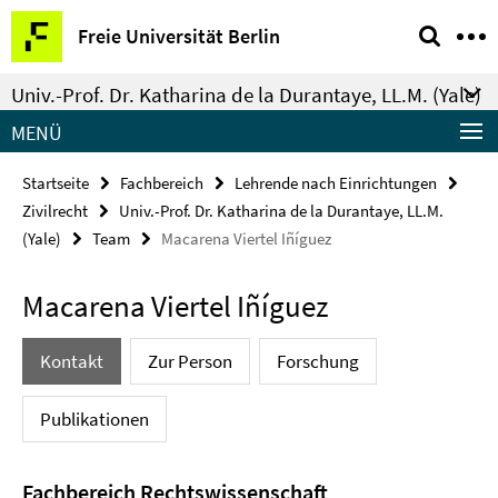
Springe
Service-
Freie Universität Berlin
direkt
Navigation
zu
Univ.-Prof. Dr. Katharina de la Durantaye, LL.M. (Yale)
Inhalt
MENÜ
Startseite
Fachbereich
Lehrende nach Einrichtungen
Zivilrecht
Univ.-Prof. Dr. Katharina de la Durantaye, LL.M.
(Yale)
Team
Macarena Viertel Iñíguez
Macarena Viertel Iñíguez
Kontakt
Zur Person
Forschung
Publikationen
Fachbereich Rechtswissenschaft