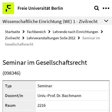
Springe
Service-
Freie Universität Berlin
direkt
Navigation
zu
Wissenschaftliche Einrichtung (WE) 1 - Zivilrecht
Inhalt
Startseite
Fachbereich
Lehrende nach Einrichtungen
Zivilrecht
Lehrveranstaltungen SoSe 2012
Seminar im
Gesellschaftsrecht
Seminar im Gesellschaftsrecht
(098346)
Typ
Seminar
Dozent/in
Univ.-Prof. Dr. Bachmann
Raum
2216