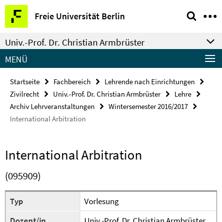
Springe
Service-
Freie Universität Berlin
direkt
Navigation
zu
Univ.-Prof. Dr. Christian Armbrüster
Inhalt
MENÜ
Startseite
Fachbereich
Lehrende nach Einrichtungen
Zivilrecht
Univ.-Prof. Dr. Christian Armbrüster
Lehre
Archiv Lehrveranstaltungen
Wintersemester 2016/2017
International Arbitration
International Arbitration
(095909)
Typ
Vorlesung
Dozent/in
Univ.-Prof. Dr. Christian Armbrüster