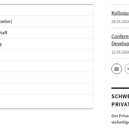
Kolloqu
beiter)
28.05.202
haft
Conferen
Develop
e
12.05.202
SCHW
PRIVA
Das Priva
vielseiti