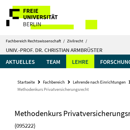
Springe
Service-
direkt
zu
Navigation
Inhalt
Fachbereich Rechtswissenschaft
/
Zivilrecht
/
UNIV.-PROF. DR. CHRISTIAN ARMBRÜSTER
AKTUELLES
TEAM
LEHRE
FORSCHUN
Startseite
Fachbereich
Lehrende nach Einrichtungen
Methodenkurs Privatversicherungsrecht
Methodenkurs Privatversicherungs
(095222)