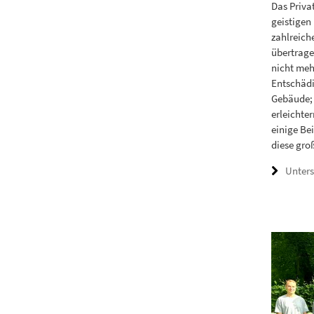
Das Priva
geistigen
zahlreich
übertrage
nicht meh
Entschädi
Gebäude; s
erleichte
einige Bei
diese gro
Unters