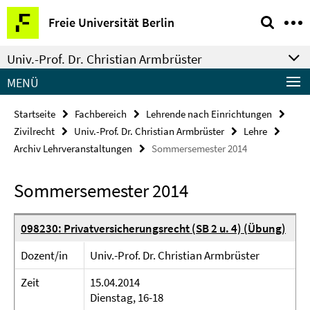
Springe
Service-
Freie Universität Berlin
direkt
Navigation
zu
Univ.-Prof. Dr. Christian Armbrüster
Inhalt
MENÜ
Startseite
Fachbereich
Lehrende nach Einrichtungen
Zivilrecht
Univ.-Prof. Dr. Christian Armbrüster
Lehre
Archiv Lehrveranstaltungen
Sommersemester 2014
Sommersemester 2014
098230: Privatversicherungsrecht (SB 2 u. 4) (Übung)
Dozent/in
Univ.-Prof. Dr. Christian Armbrüster
Zeit
15.04.2014
Dienstag, 16-18