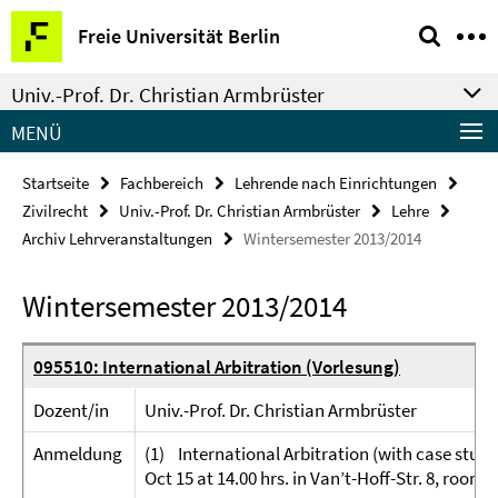
Springe
Service-
Freie Universität Berlin
direkt
Navigation
zu
Univ.-Prof. Dr. Christian Armbrüster
Inhalt
MENÜ
Startseite
Fachbereich
Lehrende nach Einrichtungen
Zivilrecht
Univ.-Prof. Dr. Christian Armbrüster
Lehre
Archiv Lehrveranstaltungen
Wintersemester 2013/2014
Wintersemester 2013/2014
095510: International Arbitration (Vorlesung)
Dozent/in
Univ.-Prof. Dr. Christian Armbrüster
Anmeldung
(1) International Arbitration (with case study)
Oct 15 at 14.00 hrs. in Van’t-Hoff-Str. 8, room 