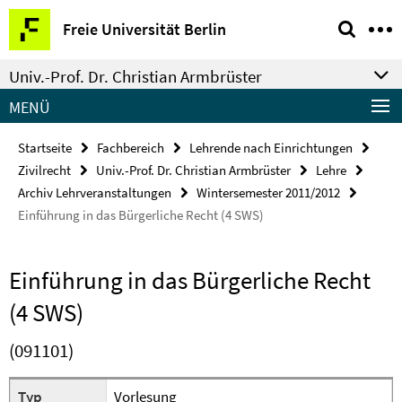
Springe
Service-
Freie Universität Berlin
direkt
Navigation
zu
Univ.-Prof. Dr. Christian Armbrüster
Inhalt
MENÜ
Startseite
Fachbereich
Lehrende nach Einrichtungen
Zivilrecht
Univ.-Prof. Dr. Christian Armbrüster
Lehre
Archiv Lehrveranstaltungen
Wintersemester 2011/2012
Einführung in das Bürgerliche Recht (4 SWS)
Einführung in das Bürgerliche Recht
(4 SWS)
(091101)
Typ
Vorlesung