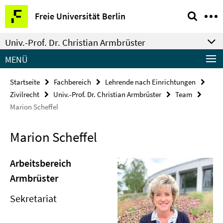
Springe
Service-
Freie Universität Berlin
direkt
Navigation
zu
Univ.-Prof. Dr. Christian Armbrüster
Inhalt
MENÜ
Startseite
Fachbereich
Lehrende nach Einrichtungen
Zivilrecht
Univ.-Prof. Dr. Christian Armbrüster
Team
Marion Scheffel
Marion Scheffel
Arbeitsbereich
Armbrüster
Sekretariat