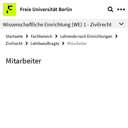
Springe
Service-
Freie Universität Berlin
direkt
Navigation
zu
Wissenschaftliche Einrichtung (WE) 1 - Zivilrecht
Inhalt
Startseite
Fachbereich
Lehrende nach Einrichtungen
Zivilrecht
Lehrbeauftragte
Mitarbeiter
Mitarbeiter