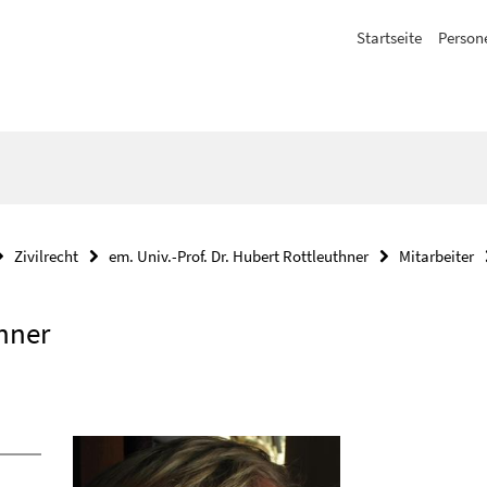
Startseite
Person
Zivilrecht
em. Univ.-Prof. Dr. Hubert Rottleuthner
Mitarbeiter
thner