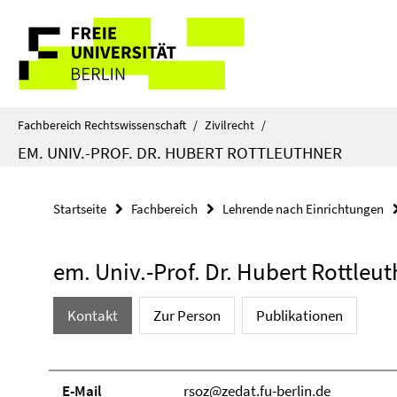
Springe
Service-
direkt
zu
Navigation
Inhalt
Fachbereich Rechtswissenschaft
/
Zivilrecht
/
EM. UNIV.-PROF. DR. HUBERT ROTTLEUTHNER
Startseite
Fachbereich
Lehrende nach Einrichtungen
em. Univ.-Prof. Dr. Hubert Rottleu
Kontakt
Zur Person
Publikationen
E-Mail
rsoz@zedat.fu-berlin.de