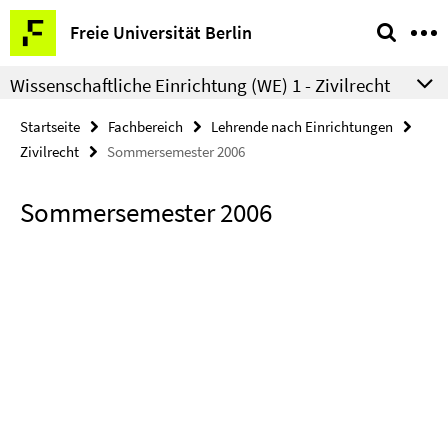
Springe
Service-
Freie Universität Berlin
direkt
Navigation
zu
Wissenschaftliche Einrichtung (WE) 1 - Zivilrecht
Inhalt
Startseite
Fachbereich
Lehrende nach Einrichtungen
Zivilrecht
Sommersemester 2006
Sommersemester 2006