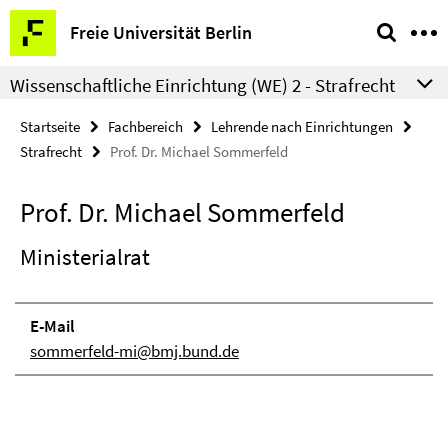
Springe
Service-
Freie Universität Berlin
direkt
Navigation
zu
Wissenschaftliche Einrichtung (WE) 2 - Strafrecht
Inhalt
Startseite
Fachbereich
Lehrende nach Einrichtungen
Strafrecht
Prof. Dr. Michael Sommerfeld
Prof. Dr. Michael Sommerfeld
Ministerialrat
E-Mail
sommerfeld-mi@bmj.bund.de