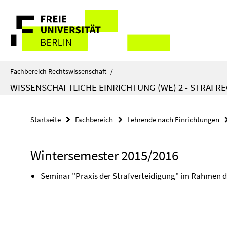
Springe
Service-
direkt
zu
Navigation
Inhalt
Fachbereich Rechtswissenschaft
/
WISSENSCHAFTLICHE EINRICHTUNG (WE) 2 - STRAFR
Startseite
Fachbereich
Lehrende nach Einrichtungen
Wintersemester 2015/2016
Seminar "Praxis der Strafverteidigung" im Rahmen d