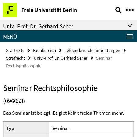
Springe
Service-
Freie Universität Berlin
direkt
Navigation
zu
Univ.-Prof. Dr. Gerhard Seher
Inhalt
MENÜ
Startseite
Fachbereich
Lehrende nach Einrichtungen
Strafrecht
Univ.-Prof. Dr. Gerhard Seher
Seminar
Rechtsphilosophie
Seminar Rechtsphilosophie
(096053)
Das Seminar ist belegt. Es gibt keine freien Themen mehr.
Typ
Seminar