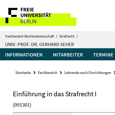
Springe
Service-
direkt
zu
Navigation
Inhalt
Fachbereich Rechtswissenschaft
/
Strafrecht
/
UNIV.-PROF. DR. GERHARD SEHER
INFORMATIONEN
MITARBEITER
TERMINE
Startseite
Fachbereich
Lehrende nach Einrichtungen
Einführung in das Strafrecht I
(091301)