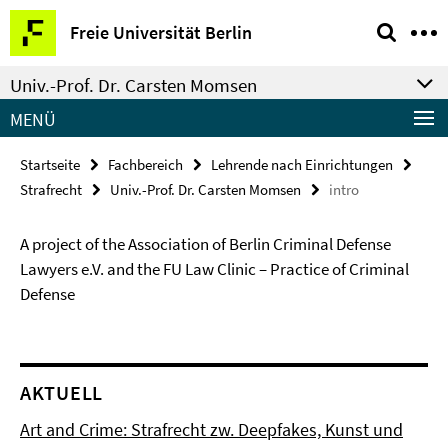
Springe
Service-
Freie Universität Berlin
direkt
Navigation
zu
Univ.-Prof. Dr. Carsten Momsen
Inhalt
MENÜ
Startseite
Fachbereich
Lehrende nach Einrichtungen
Strafrecht
Univ.-Prof. Dr. Carsten Momsen
intro
A project of the Association of Berlin Criminal Defense
Lawyers e.V. and the FU Law Clinic – Practice of Criminal
Defense
AKTUELL
Art and Crime: Strafrecht zw. Deepfakes, Kunst und