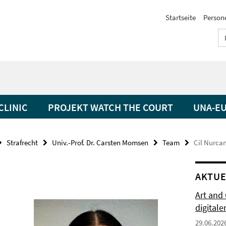
Startseite
Person
CLINIC
PROJEKT WATCH THE COURT
UNA-EU
Strafrecht
Univ.-Prof. Dr. Carsten Momsen
Team
Cil Nurca
AKTUE
Art and
digitale
29.06.202