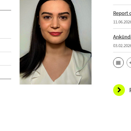
Report 
11.06.202
Ankünd
03.02.202