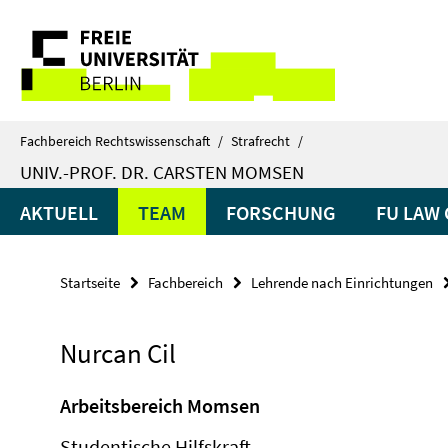
Springe
Service-
direkt
zu
Navigation
Inhalt
Fachbereich Rechtswissenschaft
/
Strafrecht
/
UNIV.-PROF. DR. CARSTEN MOMSEN
AKTUELL
TEAM
FORSCHUNG
FU LAW 
Startseite
Fachbereich
Lehrende nach Einrichtungen
Nurcan Cil
Arbeitsbereich Momsen
Studentische Hilfskraft