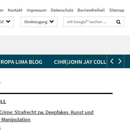
en
Kontakt
Impressum
Datenschutz
Barrierefreiheit
Sitemap
Suchbegriffe
DE
Direktzugang
ROPA LIMA BLOG
CIHR/JOHN JAY COLLEGE/ CU
n
LL
 Crime: Strafrecht zw. Deepfakes, Kunst und
r Manipulation
6