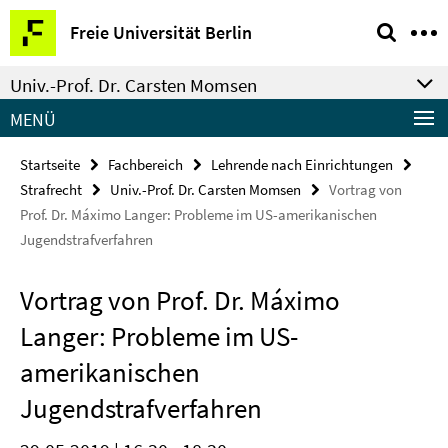
Springe
Service-
Freie Universität Berlin
direkt
Navigation
zu
Univ.-Prof. Dr. Carsten Momsen
Inhalt
MENÜ
Startseite
Fachbereich
Lehrende nach Einrichtungen
Strafrecht
Univ.-Prof. Dr. Carsten Momsen
Vortrag von
Prof. Dr. Máximo Langer: Probleme im US-amerikanischen
Jugendstrafverfahren
Vortrag von Prof. Dr. Máximo
Langer: Probleme im US-
amerikanischen
Jugendstrafverfahren