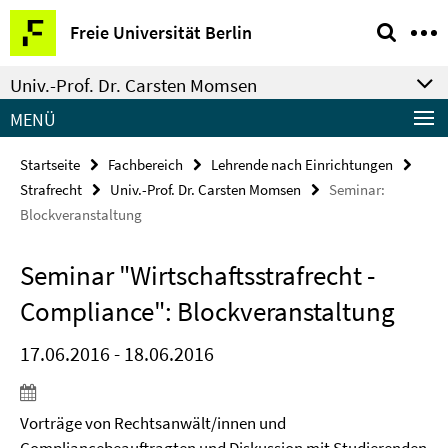
Springe
Service-
Freie Universität Berlin
direkt
Navigation
zu
Univ.-Prof. Dr. Carsten Momsen
Inhalt
MENÜ
Startseite
Fachbereich
Lehrende nach Einrichtungen
Strafrecht
Univ.-Prof. Dr. Carsten Momsen
Seminar:
Blockveranstaltung
Seminar "Wirtschaftsstrafrecht -
Compliance": Blockveranstaltung
17.06.2016 - 18.06.2016
Vorträge von Rechtsanwält/innen und