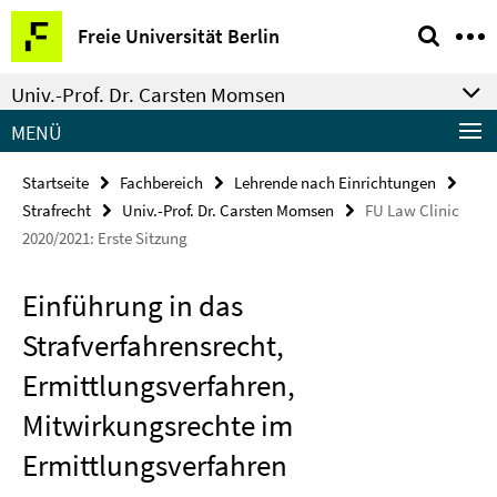
Springe
Service-
Freie Universität Berlin
direkt
Navigation
zu
Univ.-Prof. Dr. Carsten Momsen
Inhalt
MENÜ
Startseite
Fachbereich
Lehrende nach Einrichtungen
Strafrecht
Univ.-Prof. Dr. Carsten Momsen
FU Law Clinic
2020/2021: Erste Sitzung
Einführung in das
Strafverfahrensrecht,
Ermittlungsverfahren,
Mitwirkungsrechte im
Ermittlungsverfahren