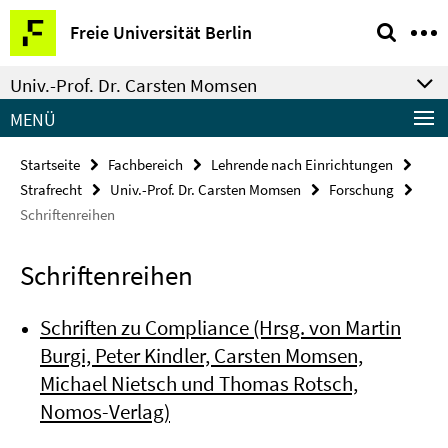
Springe
Service-
Freie Universität Berlin
direkt
Navigation
zu
Univ.-Prof. Dr. Carsten Momsen
Inhalt
MENÜ
Startseite
Fachbereich
Lehrende nach Einrichtungen
Strafrecht
Univ.-Prof. Dr. Carsten Momsen
Forschung
Schriftenreihen
Schriftenreihen
Schriften zu Compliance (Hrsg. von Martin
Burgi, Peter Kindler, Carsten Momsen,
Michael Nietsch und Thomas Rotsch,
Nomos-Verlag)