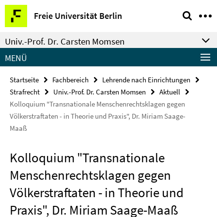
Springe
Service-
Freie Universität Berlin
direkt
Navigation
zu
Univ.-Prof. Dr. Carsten Momsen
Inhalt
MENÜ
Startseite
Fachbereich
Lehrende nach Einrichtungen
Strafrecht
Univ.-Prof. Dr. Carsten Momsen
Aktuell
Kolloquium "Transnationale Menschenrechtsklagen gegen
Völkerstraftaten - in Theorie und Praxis", Dr. Miriam Saage-
Maaß
Kolloquium "Transnationale
Menschenrechtsklagen gegen
Völkerstraftaten - in Theorie und
Praxis", Dr. Miriam Saage-Maaß