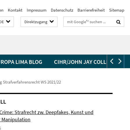
en
Kontakt
Impressum
Datenschutz
Barrierefreiheit
Sitemap
Suchbegriffe
DE
Direktzugang
ROPA LIMA BLOG
CIHR/JOHN JAY COLLEGE/ CU
g Strafverfahrensrecht WS 2021/22
LL
 Crime: Strafrecht zw. Deepfakes, Kunst und
r Manipulation
6