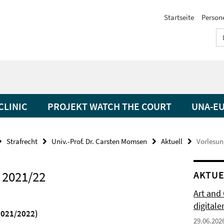
Startseite
Person
CLINIC
PROJEKT WATCH THE COURT
UNA-EU
Strafrecht
Univ.-Prof. Dr. Carsten Momsen
Aktuell
Vorlesun
 2021/22
AKTUE
Art and
digitale
2021/2022)
29.06.202