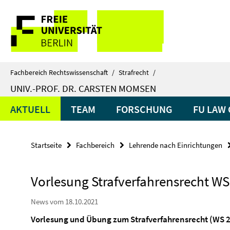
Springe
Service-
direkt
zu
Navigation
Inhalt
Fachbereich Rechtswissenschaft
/
Strafrecht
/
UNIV.-PROF. DR. CARSTEN MOMSEN
AKTUELL
TEAM
FORSCHUNG
FU LAW 
Startseite
Fachbereich
Lehrende nach Einrichtungen
Vorlesung Strafverfahrensrecht WS
News vom 18.10.2021
Vorlesung und Übung zum Strafverfahrensrecht (WS 