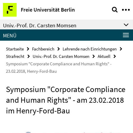
Springe
Service-
Freie Universität Berlin
direkt
Navigation
zu
Univ.-Prof. Dr. Carsten Momsen
Inhalt
MENÜ
Startseite
Fachbereich
Lehrende nach Einrichtungen
Strafrecht
Univ.-Prof. Dr. Carsten Momsen
Aktuell
Symposium "Corporate Compliance and Human Rights" -
23.02.2018, Henry-Ford-Bau
Symposium "Corporate Compliance
and Human Rights" - am 23.02.2018
im Henry-Ford-Bau