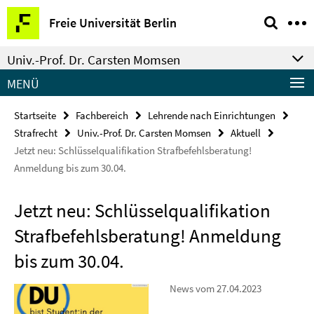
Springe
Service-
Freie Universität Berlin
direkt
Navigation
zu
Univ.-Prof. Dr. Carsten Momsen
Inhalt
MENÜ
Startseite
Fachbereich
Lehrende nach Einrichtungen
Strafrecht
Univ.-Prof. Dr. Carsten Momsen
Aktuell
Jetzt neu: Schlüsselqualifikation Strafbefehlsberatung!
Anmeldung bis zum 30.04.
Jetzt neu: Schlüsselqualifikation
Strafbefehlsberatung! Anmeldung
bis zum 30.04.
News vom 27.04.2023