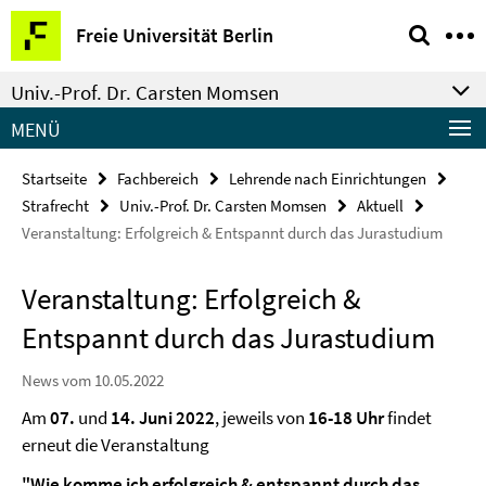
Springe
Service-
Freie Universität Berlin
direkt
Navigation
zu
Univ.-Prof. Dr. Carsten Momsen
Inhalt
MENÜ
Startseite
Fachbereich
Lehrende nach Einrichtungen
Strafrecht
Univ.-Prof. Dr. Carsten Momsen
Aktuell
Veranstaltung: Erfolgreich & Entspannt durch das Jurastudium
Veranstaltung: Erfolgreich &
Entspannt durch das Jurastudium
News vom 10.05.2022
Am
07.
und
14. Juni 2022
, jeweils von
16-18 Uhr
findet
erneut die Veranstaltung
"Wie komme ich erfolgreich & entspannt durch das