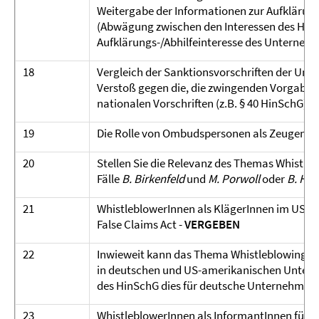
Weitergabe der Informationen zur Aufklärung
(Abwägung zwischen den Interessen des Hinw
Aufklärungs-/Abhilfeinteresse des Unternehm
18
Vergleich der Sanktionsvorschriften der Um
Verstoß gegen die, die zwingenden Vorgaben
nationalen Vorschriften (z.B. § 40 HinSchG) -
19
Die Rolle von Ombudspersonen als Zeugen in 
20
Stellen Sie die Relevanz des Themas Whistl
Fälle
B. Birkenfeld
und
M. Porwoll
oder
B. Hei
21
WhistleblowerInnen als KlägerInnen im US-
False Claims Act -
VERGEBEN
22
Inwieweit kann das Thema Whistleblowing al
in deutschen und US-amerikanischen Untern
des HinSchG dies für deutsche Unternehmen b
23
WhistleblowerInnen als InformantInnen für 