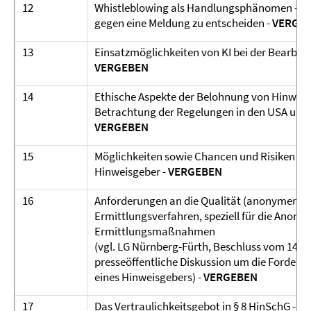
12
Whistleblowing als Handlungsphänomen - Mot
gegen eine Meldung zu entscheiden -
VERGE
13
Einsatzmöglichkeiten von KI bei der Bearbei
VERGEBEN
14
Ethische Aspekte der Belohnung von Hinweisg
Betrachtung der Regelungen in den USA und E
VERGEBEN
15
Möglichkeiten sowie Chancen und Risiken int
Hinweisgeber -
VERGEBEN
16
Anforderungen an die Qualität (anonymer) Hi
Ermittlungsverfahren, speziell für die Anord
Ermittlungsmaßnahmen
(vgl. LG Nürnberg-Fürth, Beschluss vom 14.04.
presseöffentliche Diskussion um die Forder
eines Hinweisgebers) -
VERGEBEN
17
Das Vertraulichkeitsgebot in § 8 HinSchG - W