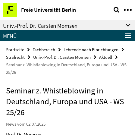
Springe
Service-
Freie Universität Berlin
direkt
Navigation
zu
Univ.-Prof. Dr. Carsten Momsen
Inhalt
MENÜ
Startseite
Fachbereich
Lehrende nach Einrichtungen
Strafrecht
Univ.-Prof. Dr. Carsten Momsen
Aktuell
Seminar z. Whistleblowing in Deutschland, Europa und USA - WS
25/26
Seminar z. Whistleblowing in
Deutschland, Europa und USA - WS
25/26
News vom 02.07.2025
Prof. Dr. Momsen