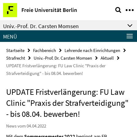
Springe
Service-
Freie Universität Berlin
direkt
Navigation
zu
Univ.-Prof. Dr. Carsten Momsen
Inhalt
MENÜ
Startseite
Fachbereich
Lehrende nach Einrichtungen
Strafrecht
Univ.-Prof. Dr. Carsten Momsen
Aktuell
UPDATE Fristverlängerung: FU Law Clinic "Praxis der
Strafverteidigung" - bis 08.04. bewerben!
UPDATE Fristverlängerung: FU Law
Clinic "Praxis der Strafverteidigung"
- bis 08.04. bewerben!
News vom 04.04.2022
Mit dem
Sommersemester 2022
beginnt am FB