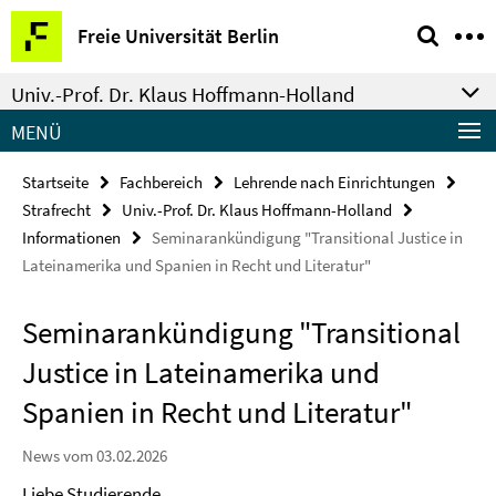
Springe
Service-
Freie Universität Berlin
direkt
Navigation
zu
Univ.-Prof. Dr. Klaus Hoffmann-Holland
Inhalt
MENÜ
Startseite
Fachbereich
Lehrende nach Einrichtungen
Strafrecht
Univ.-Prof. Dr. Klaus Hoffmann-Holland
Informationen
Seminarankündigung "Transitional Justice in
Lateinamerika und Spanien in Recht und Literatur"
Seminarankündigung "Transitional
Justice in Lateinamerika und
Spanien in Recht und Literatur"
News vom 03.02.2026
Liebe Studierende,