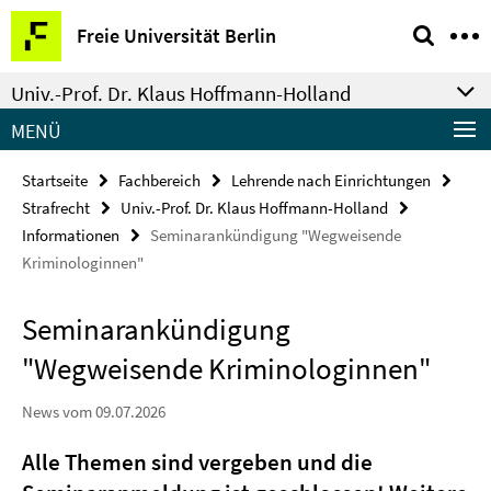
Springe
Service-
Freie Universität Berlin
direkt
Navigation
zu
Univ.-Prof. Dr. Klaus Hoffmann-Holland
Inhalt
MENÜ
Startseite
Fachbereich
Lehrende nach Einrichtungen
Strafrecht
Univ.-Prof. Dr. Klaus Hoffmann-Holland
Informationen
Seminarankündigung "Wegweisende
Kriminologinnen"
Seminarankündigung
"Wegweisende Kriminologinnen"
News vom 09.07.2026
Alle Themen sind vergeben und die