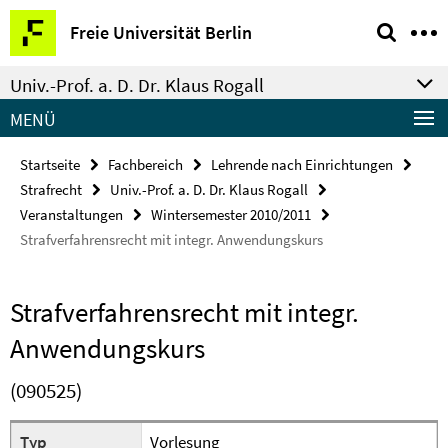
Springe
Service-
Freie Universität Berlin
direkt
Navigation
zu
Univ.-Prof. a. D. Dr. Klaus Rogall
Inhalt
MENÜ
Startseite
Fachbereich
Lehrende nach Einrichtungen
Strafrecht
Univ.-Prof. a. D. Dr. Klaus Rogall
Veranstaltungen
Wintersemester 2010/2011
Strafverfahrensrecht mit integr. Anwendungskurs
Strafverfahrensrecht mit integr.
Anwendungskurs
(090525)
Typ
Vorlesung