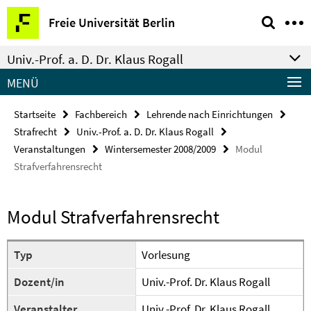
Springe
Service-
Freie Universität Berlin
direkt
Navigation
zu
Univ.-Prof. a. D. Dr. Klaus Rogall
Inhalt
MENÜ
Startseite
Fachbereich
Lehrende nach Einrichtungen
Strafrecht
Univ.-Prof. a. D. Dr. Klaus Rogall
Veranstaltungen
Wintersemester 2008/2009
Modul
Strafverfahrensrecht
Modul Strafverfahrensrecht
Typ
Vorlesung
Dozent/in
Univ.-Prof. Dr. Klaus Rogall
Veranstalter
Univ.-Prof. Dr. Klaus Rogall