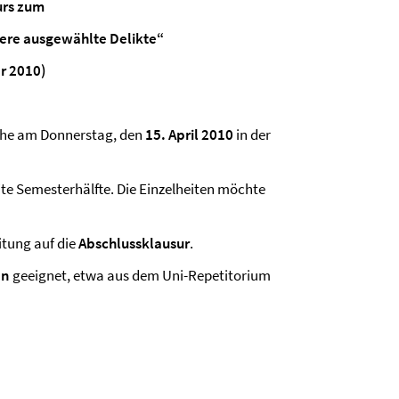
urs zum
ere ausgewählte Delikte“
r 2010)
oche am Donnerstag, den
15. April 2010
in der
ite Semesterhälfte. Die Einzelheiten möchte
itung auf die
Abschlussklausur
.
en
geeignet, etwa aus dem Uni-Repetitorium