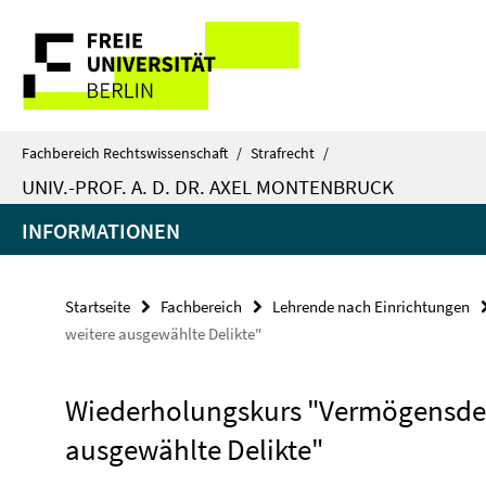
Springe
Service-
direkt
zu
Navigation
Inhalt
Fachbereich Rechtswissenschaft
/
Strafrecht
/
UNIV.-PROF. A. D. DR. AXEL MONTENBRUCK
INFORMATIONEN
Startseite
Fachbereich
Lehrende nach Einrichtungen
weitere ausgewählte Delikte"
Wiederholungskurs "Vermögensdel
ausgewählte Delikte"