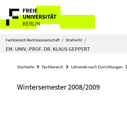
Springe
Service-
direkt
zu
Navigation
Inhalt
Fachbereich Rechtswissenschaft
/
Strafrecht
/
EM. UNIV.-PROF. DR. KLAUS GEPPERT
Startseite
Fachbereich
Lehrende nach Einrichtungen
Wintersemester 2008/2009