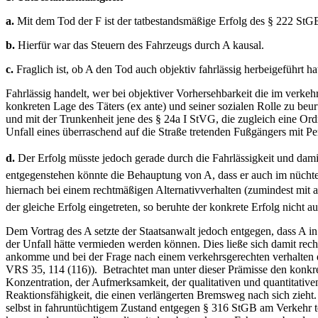
a.
Mit dem Tod der F ist der tatbestandsmäßige Erfolg des § 222 StGB
b.
Hierfür war das Steuern des Fahrzeugs durch A kausal.
c.
Fraglich ist, ob A den Tod auch objektiv fahrlässig herbeigeführt ha
Fahrlässig handelt, wer bei objektiver Vorhersehbarkeit die im verke
konkreten Lage des Täters (ex ante) und seiner sozialen Rolle zu beurt
und mit der Trunkenheit jene des § 24a I StVG, die zugleich eine Ord
Unfall eines überraschend auf die Straße tretenden Fußgängers mit 
d.
Der Erfolg müsste jedoch gerade durch die Fahrlässigkeit und dami
entgegenstehen könnte die Behauptung von A, dass er auch im nüchter
hiernach bei einem rechtmäßigen Alternativverhalten (zumindest mit a
der gleiche Erfolg eingetreten, so beruhte der konkrete Erfolg nicht
Dem Vortrag des A setzte der Staatsanwalt jedoch entgegen, dass A i
der Unfall hätte vermieden werden können. Dies ließe sich damit recht
ankomme und bei der Frage nach einem verkehrsgerechten verhalten
VRS 35, 114 (116)).
Betrachtet man unter dieser Prämisse den konkr
Konzentration, der Aufmerksamkeit, der qualitativen und quantitativ
Reaktionsfähigkeit, die einen verlängerten Bremsweg nach sich zieht. 
selbst in fahruntüchtigem Zustand entgegen § 316 StGB am Verkehr tei