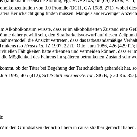
 (krankhafte seelische Störung, vgl. BGHSt 43, 66 (69);
Roxin
, AT I
olkonzentration von 3,0 Promille (BGH, GA 1988, 271), wobei dies all
ters Berücksichtigung finden müssen. Mangels anderweitiger Anzeiche
 Alkoholkonsum wusste, dass er im alkoholisierten Zustand eine Gefah
te daher gewillt sein, den Strafbarkeitsvorwurf auf diesen Zeitpunkt v
usnahmemodell die Ansicht vertreten, dass das tatbestandsmäßige Verhal
 Trinkens (so
Hruschka
, JZ 1997, 22 ff.; Otto, Jura 1986, 426 (429 ff.);
iviuellen Fähigkeiten hätte erkennen und vermeiden können, dass er i
ihm die Möglichkeit des Fahrens im späteren betrunkenen Zustand sehr w
kommt, ob der Täter bei Begehung der Tat schuldhaft gehandelt hat,
 JuS 1995, 405 (412); Sch/Schr/
Lenckner/Perron
, StGB, § 20 Rn. 35a)
ic
iVm den Grundsätzen der actio libera in causa strafbar gemacht haben.