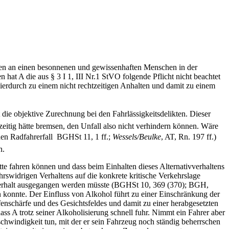
ungen an einen besonnenen und gewissenhaften Menschen in der
hat A die aus § 3 I 1, III Nr.1 StVO folgende Pflicht nicht beachtet
hierdurch zu einem nicht rechtzeitigen Anhalten und damit zu einem
t die objektive Zurechnung bei den Fahrlässigkeitsdelikten. Dieser
eitig hätte bremsen, den Unfall also nicht verhindern können. Wäre
en Radfahrerfall  BGHSt 11, 1 ff.;
Wessels/Beulke
, AT, Rn. 197 ff.)
n.
te fahren können und dass beim Einhalten dieses Alternativverhaltens
hrswidrigen Verhaltens auf die konkrete kritische Verkehrslage
verhalt ausgegangen werden müsste (BGHSt 10, 369 (370); BGH,
n konnte. Der Einfluss von Alkohol führt zu einer Einschränkung der
enschärfe und des Gesichtsfeldes und damit zu einer herabgesetzten
ass A trotz seiner Alkoholisierung schnell fuhr. Nimmt ein Fahrer aber
chwindigkeit tun, mit der er sein Fahrzeug noch ständig beherrschen