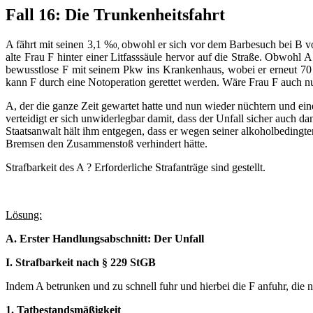
Fall 16: Die Trunkenheitsfahrt
A fährt mit seinen 3,1 %
obwohl er sich vor dem Barbesuch bei B vo
0,
alte Frau F hinter einer Litfasssäule hervor auf die Straße. Obwoh
bewusstlose F mit seinem Pkw ins Krankenhaus, wobei er erneut 70 k
kann F durch eine Notoperation gerettet werden. Wäre Frau F auch nu
A, der die ganze Zeit gewartet hatte und nun wieder nüchtern und ei
verteidigt er sich unwiderlegbar damit, dass der Unfall sicher auch 
Staatsanwalt hält ihm entgegen, dass er wegen seiner alkoholbedingte
Bremsen den Zusammenstoß verhindert hätte.
Strafbarkeit des A ? Erforderliche Strafanträge sind gestellt.
Lösung:
A. Erster Handlungsabschnitt: Der Unfall
I. Strafbarkeit nach § 229 StGB
Indem A betrunken und zu schnell fuhr und hierbei die F anfuhr, die 
1. Tatbestandsmäßigkeit