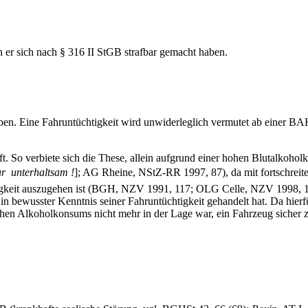
n er sich nach § 316 II StGB strafbar gemacht haben.
n. Eine Fahruntüchtigkeit wird unwiderleglich vermutet ab einer BAK
aft. So verbiete sich die These, allein aufgrund einer hohen Blutalkoh
  unterhaltsam !
]; AG Rheine, NStZ-RR 1997, 87), da mit fortschreite
ässigkeit auszugehen ist (BGH, NZV 1991, 117; OLG Celle, NZV 1998
in bewusster Kenntnis seiner Fahruntüchtigkeit gehandelt hat. Da hierfür 
hohen Alkoholkonsums nicht mehr in der Lage war, ein Fahrzeug sicher z