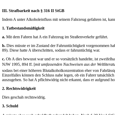
III. Strafbarkeit nach § 316 II StGB
Indem A unter Alkoholeinfluss mit seinem Fahrzeug gefahren ist, kan
1. Tatbestandsmäßigkeit
a.
Mit dem Fahren hat A ein Fahrzeug im Straßenverkehr geführt.
b.
Dies müsste er im Zustand der Fahruntüchtigkeit vorgenommen habe
89). Diese hatte A überschritten, sodass er fahruntüchtig war.
c.
Ob A dies bewusst war und er so vorsätzlich handelte, ist zweifelh
NJW 1995, 894 ff. [
mit umfassenden Nachweisen aus der Weltliteratur
sodass bei einer höheren Blutalkoholkonzentration eher von Fahrl
Einzelfalles können den Schluss nahe legen, ob ein Fahrer tatsächlich 
auszugehen. So hat A pflichtwidrig nicht erkannt, dass er aufgrund 
2. Rechtswidrigkeit
Dies geschah rechtswidrig.
3. Schuld