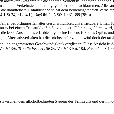
en abstrakten Gefahren für die anderen Verkehrsteilnehmer nicht noch 
en anderen Verkehrsteilnehmern gegenüber noch nachkommen. Alles an
ur die unmittelbare Unfallursache selbst dem verkehrsgerechten Verhal
; BGHSt 24, 31 (34 f.); BayObLG, NStZ 1997, 388 (389)).
n Fahrer bei ordnungsgemäßer Geschwindigkeit unvermeidbare Unfall Fo
wenn es bei einem Tritt auf die Straße von einem Fahrer angefahren wird
ie letzte Ansicht das erlaubte allgemeine Lebensrisiko des Opfers und
m Alternativverhalten hat dies nichts mehr zu tun, wird doch der tats
d und angemessener Geschwindigkeit) verglichen. Diese Ansicht ist d
Vor § 13/6;
Tröndle/Fischer
, StGB, Vor § 13 Rn. 18d;
Freund
, JuS 199
schen dem alkoholbedingten Steuern des Fahrzeugs und der mit dem Un