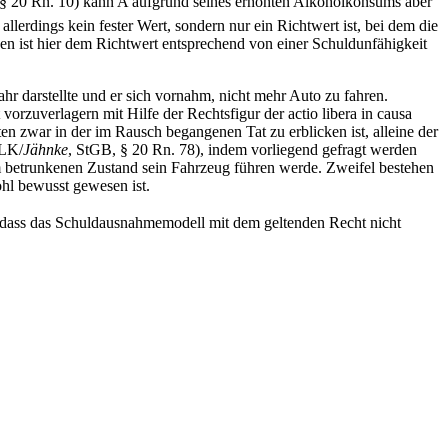
, § 20 Rn. 10) kann A aufgrund seines erhöhten Alkoholkonsums aber
erdings kein fester Wert, sondern nur ein Richtwert ist, bei dem die
n ist hier dem Richtwert entsprechend von einer Schuldunfähigkeit
r darstellte und er sich vornahm, nicht mehr Auto zu fahren.
orzuverlagern mit Hilfe der Rechtsfigur der actio libera in causa
ten zwar in der im Rausch begangenen Tat zu erblicken ist, alleine der
 LK/
Jähnke
, StGB, § 20 Rn. 78), indem vorliegend gefragt werden
m betrunkenen Zustand sein Fahrzeug führen werde. Zweifel bestehen
ohl bewusst gewesen ist.
 sodass das Schuldausnahmemodell mit dem geltenden Recht nicht
.