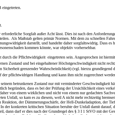
 eingetreten.
t.
hr erforderliche Sorgfalt außer Acht lässt. Dies ist nach den Anforder
eilen.
Als Maßstab gelten primär Normen. Mit dem zu schnellen Fahren 
nungswidrigkeit darstellt, und handelte daher sorgfaltswidrig. Dass es 
Personenschaden kommen könnte, war objektiv vorhersehbar.
t durch die Pflichtwidrigkeit
eingetreten sein. Angesprochen ist hiermi
nen Zustand und bei eingehaltener Höchstgeschwindigkeit nicht rechtz
n Sicherheit grenzender Wahrscheinlichkeit) (vgl. hierzu grundlegend d
 auf der pflichtwidrigen Handlung und kann ihm nicht zugerechnet werde
n seinem betrunkenen Zustand nur mit verminderter Geschwindigkeit hät
lich begründen, dass es bei der Prüfung der Ursächlichkeit eines verke
 daher von einem wirklichen und nicht von einem nur gedachten Sach
eten Unfall, so kam es zu diesem, weil A nicht mehr rechtzeitig bremse
en Reaktion, der Dämmerungsschärfe, der Hell-Dunkeladaption, der Tief
In der konkreten kritischen Situation beruhte der Unfall damit darauf, d
l, dann darf er dies nach der Grundregel des § 3 I 1 StVO mit der Ges