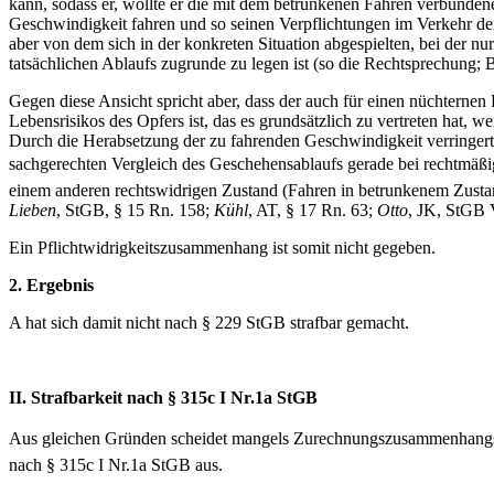
kann, sodass er, wollte er die mit dem betrunkenen Fahren verbunden
Geschwindigkeit fahren und so seinen Verpflichtungen im Verkehr d
aber von dem sich in der konkreten Situation abgespielten, bei der n
tatsächlichen Ablaufs zugrunde zu legen ist (so die Rechtsprechung
Gegen diese Ansicht spricht aber, dass der auch für einen nüchterne
Lebensrisikos des Opfers ist, das es grundsätzlich zu vertreten hat, 
Durch die Herabsetzung der zu fahrenden Geschwindigkeit verringert d
sachgerechten Vergleich des Geschehensablaufs gerade bei rechtmäßige
einem anderen rechtswidrigen Zustand (Fahren in betrunkenem Zustan
Lieben
, StGB, § 15 Rn. 158;
Kühl
, AT, § 17 Rn. 63;
Otto
, JK, StGB 
Ein Pflichtwidrigkeitszusammenhang ist somit nicht gegeben.
2. Ergebnis
A hat sich damit nicht nach § 229 StGB strafbar gemacht.
II. Strafbarkeit nach § 315c I Nr.1a StGB
Aus gleichen Gründen scheidet mangels Zurechnungszusammenhangs zwi
nach § 315c I Nr.1a StGB aus.