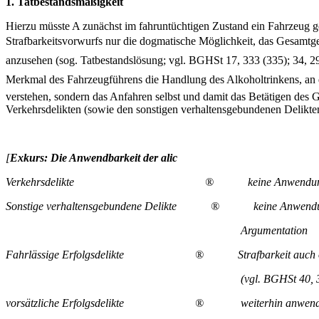
1. Tatbestandsmäßigkeit
Hierzu müsste A zunächst im fahruntüchtigen Zustand ein Fahrzeug g
Strafbarkeitsvorwurfs nur die dogmatische Möglichkeit, das Gesamtg
anzusehen (sog. Tatbestandslösung; vgl. BGHSt 17, 333 (335); 34, 2
Merkmal des Fahrzeugführens die Handlung des Alkoholtrinkens, an di
verstehen, sondern das Anfahren selbst und damit das Betätigen des 
Verkehrsdelikten (sowie den sonstigen verhaltensgebundenen Delikten)
[
Exkurs: Die Anwendbarkeit der alic
Verkehrsdelikte
®
keine Anwendu
Sonstige verhaltensgebundene Delikte
®
keine Anwendu
Argumentation
Fahrlässige Erfolgsdelikte
®
Strafbarkeit auch 
(vgl. BGHSt 40, 
vorsätzliche Erfolgsdelikte
®
weiterhin anwen