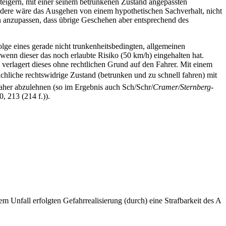
steigern, mit einer seinem betrunkenen Zustand angepassten
dere wäre das Ausgehen von einem hypothetischen Sachverhalt, nicht
ten anzupassen, dass übrige Geschehen aber entsprechend des
lge eines gerade nicht trunkenheitsbedingten, allgemeinen
, wenn dieser das noch erlaubte Risiko (50 km/h) eingehalten hat.
 verlagert dieses ohne rechtlichen Grund auf den Fahrer. Mit einem
ächliche rechtswidrige Zustand (betrunken und zu schnell fahren) mit
aher abzulehnen (so im Ergebnis auch Sch/Schr/
Cramer/Sternberg-
0, 213 (214 f.)).
fall erfolgten Gefahrrealisierung (durch) eine Strafbarkeit des A