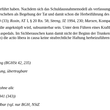
eführt haben. Nachdem sich das Schuldausnahmemodell als verfassungsw
eschehen als Begehung der Tat und damit schon die Herbeiführung des
9 (33);
Roxin
, AT I, § 20 Rn. 58;
Streng
, JZ 1994, 230;
Marxen
, Kompak
e angeknüpft wird, subsumierbar sein. Unter dem Führen eines Kraft
Gaspedals. Im Sichberauschen kann damit nicht der Beginn der Trunkenh
 die actio libera in causa keine strafrechtliche Haftung herbeizuführe
ng (BGHSt 42, 235)
ng, übertragbare
ohne alic
341 (343))
dbar (vgl. nur BGH, NStZ