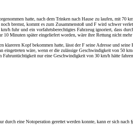
rgenommen hatte, nach dem Trinken nach Hause zu laufen, mit 70 km/h 
l A noch bremst, kommt es zum Zusammenstoß und F wird schwer verletz
m/h fuhr und ein vorfahrtsberechtigtes Fahrzeug ignoriert, dass dur
r 10 Minuten später eingeliefert worden, wäre ihre Rettung nicht meh
nen klareren Kopf bekommen hatte, lässt der F seine Adresse und sein
dann eingetreten wäre, wenn er die zulässige Geschwindigkeit von 50 km/
n Fahruntüchtigkeit nur eine Geschwindigkeit von 30 km/h hätte fahren 
nur durch eine Notoperation gerettet werden konnte, kann er sich nach