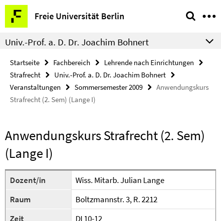
Springe
Service-
Freie Universität Berlin
direkt
Navigation
zu
Univ.-Prof. a. D. Dr. Joachim Bohnert
Inhalt
Startseite
Fachbereich
Lehrende nach Einrichtungen
Strafrecht
Univ.-Prof. a. D. Dr. Joachim Bohnert
Veranstaltungen
Sommersemester 2009
Anwendungskurs
Strafrecht (2. Sem) (Lange I)
Anwendungskurs Strafrecht (2. Sem)
(Lange I)
Dozent/in
Wiss. Mitarb. Julian Lange
Raum
Boltzmannstr. 3, R. 2212
Zeit
DI 10-12