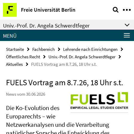
Springe
Service-
Freie Universität Berlin
direkt
Navigation
zu
Univ.-Prof. Dr. Angela Schwerdtfeger
Inhalt
MENÜ
Startseite
Fachbereich
Lehrende nach Einrichtungen
Öffentliches Recht
Univ.-Prof. Dr. Angela Schwerdtfeger
Aktuelles
FUELS Vortrag am 8.7.26, 18 Uhr s.t.
FUELS Vortrag am 8.7.26, 18 Uhr s.t.
News vom 30.06.2026
Die Ko-Evolution des
Europarechts – wie
Netzwerkanalysen und die Verarbeitung
natürlicher Sprache die Entwicklung des