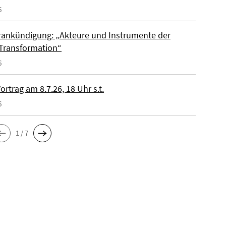
6
ankündigung: „Akteure und Instrumente der
Transformation“
6
rtrag am 8.7.26, 18 Uhr s.t.
6
1 / 7