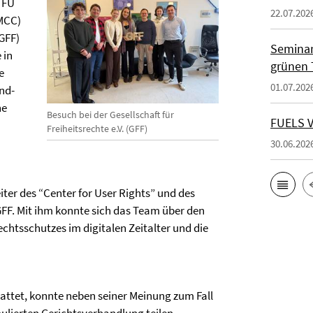
 FU
22.07.202
PMCC)
(GFF)
Seminar
 in
grünen 
e
01.07.202
nd-
ne
Besuch bei der Gesellschaft für
FUELS Vo
Freiheitsrechte e.V. (GFF)
30.06.202
iter des “Center for User Rights” und des
 GFF. Mit ihm konnte sich das Team über den
echtsschutzes im digitalen Zeitalter und die
attet, konnte neben seiner Meinung zum Fall