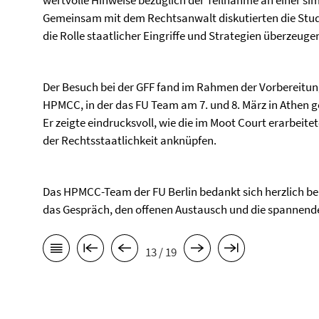
wertvolle Hinweise bezüglich der Teilnahme an einer sim
Gemeinsam mit dem Rechtsanwalt diskutierten die Stu
die Rolle staatlicher Eingriffe und Strategien überzeug
Der Besuch bei der GFF fand im Rahmen der Vorbereitu
HPMCC, in der das FU Team am 7. und 8. März in Athen 
Er zeigte eindrucksvoll, wie die im Moot Court erarbeit
der Rechtsstaatlichkeit anknüpfen.
Das HPMCC-Team der FU Berlin bedankt sich herzlich bei d
das Gespräch, den offenen Austausch und die spannenden 
13 / 19