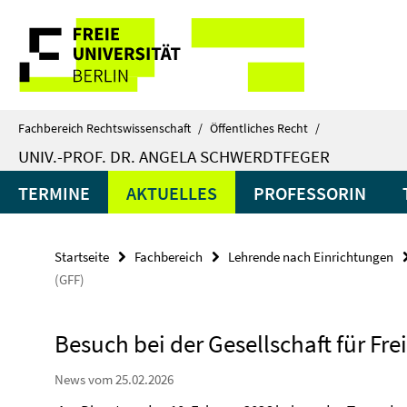
Springe
Service-
direkt
zu
Navigation
Inhalt
Fachbereich Rechtswissenschaft
/
Öffentliches Recht
/
UNIV.-PROF. DR. ANGELA SCHWERDTFEGER
TERMINE
AKTUELLES
PROFESSORIN
Startseite
Fachbereich
Lehrende nach Einrichtungen
(GFF)
Besuch bei der Gesellschaft für Frei
News vom 25.02.2026