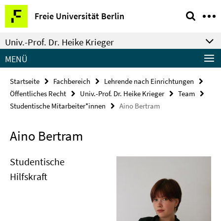
Springe
Service-
Freie Universität Berlin
direkt
Navigation
zu
Univ.-Prof. Dr. Heike Krieger
Inhalt
MENÜ
Startseite
Fachbereich
Lehrende nach Einrichtungen
Öffentliches Recht
Univ.-Prof. Dr. Heike Krieger
Team
Studentische Mitarbeiter*innen
Aino Bertram
Aino Bertram
Studentische
Hilfskraft