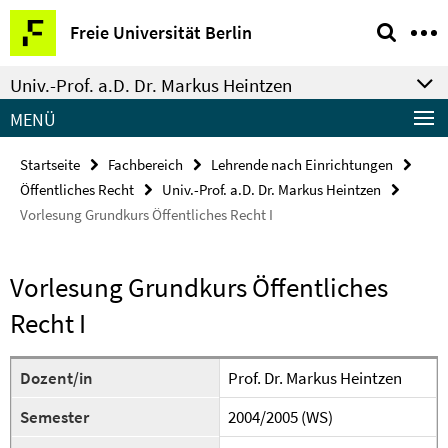
Springe
Service-
Freie Universität Berlin
direkt
Navigation
zu
Univ.-Prof. a.D. Dr. Markus Heintzen
Inhalt
MENÜ
Startseite
Fachbereich
Lehrende nach Einrichtungen
Öffentliches Recht
Univ.-Prof. a.D. Dr. Markus Heintzen
Vorlesung Grundkurs Öffentliches Recht I
Vorlesung Grundkurs Öffentliches
Recht I
Dozent/in
Prof. Dr. Markus Heintzen
Semester
2004/2005 (WS)