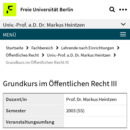
Springe
Service-
Freie Universität Berlin
direkt
Navigation
zu
Univ.-Prof. a.D. Dr. Markus Heintzen
Inhalt
MENÜ
Startseite
Fachbereich
Lehrende nach Einrichtungen
Öffentliches Recht
Univ.-Prof. a.D. Dr. Markus Heintzen
Grundkurs im Öffentlichen Recht III
Grundkurs im Öffentlichen Recht III
Dozent/in
Prof. Dr. Markus Heintzen
Semester
2003 (SS)
Veranstaltungsumfang