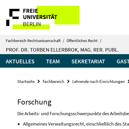
Springe
Service-
direkt
zu
Navigation
Inhalt
Fachbereich Rechtswissenschaft
/
Öffentliches Recht
/
PROF. DR. TORBEN ELLERBROK, MAG. RER. PUBL.
AKTUELLES
TEAM
SEKRETARIAT
GAS
Startseite
Fachbereich
Lehrende nach Einrichtungen
Forschung
Die Arbeits- und Forschungsschwerpunkte des Arbeitsber
Allgemeines Verwaltungsrecht, einschließlich des St