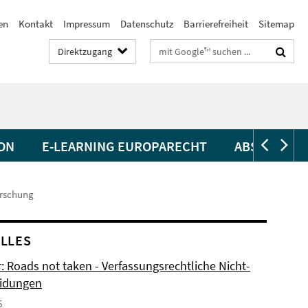
en
Kontakt
Impressum
Datenschutz
Barrierefreiheit
Sitemap
Suchbegriffe
Direktzugang
ON
E-LEARNING EUROPARECHT
ABSCHLUSS
rschung
LLES
: Roads not taken - Verfassungsrechtliche Nicht-
eidungen
6