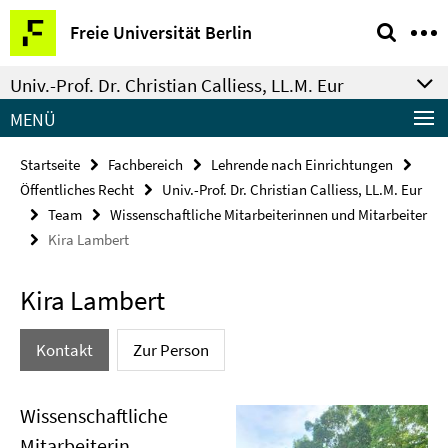
Springe
Service-
Freie Universität Berlin
direkt
Navigation
zu
Univ.-Prof. Dr. Christian Calliess, LL.M. Eur
Inhalt
MENÜ
Startseite
Fachbereich
Lehrende nach Einrichtungen
Öffentliches Recht
Univ.-Prof. Dr. Christian Calliess, LL.M. Eur
Team
Wissenschaftliche Mitarbeiterinnen und Mitarbeiter
Kira Lambert
Kira Lambert
Kontakt
Zur Person
Wissenschaftliche
Mitarbeiterin