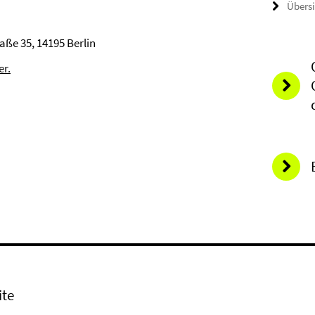
Übers
aße 35, 14195 Berlin
er.
ite