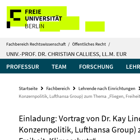
Springe
Service-
direkt
zu
Navigation
Inhalt
Fachbereich Rechtswissenschaft
/
Öffentliches Recht
/
UNIV.-PROF. DR. CHRISTIAN CALLIESS, LL.M. EUR
PROFESSUR
TEAM
FORSCHUNG
LEH
Startseite
Fachbereich
Lehrende nach Einrichtungen
Konzernpolitik, Lufthansa Group) zum Thema „Fliegen, Freihei
Einladung: Vortrag von Dr. Kay Li
Konzernpolitik, Lufthansa Group)