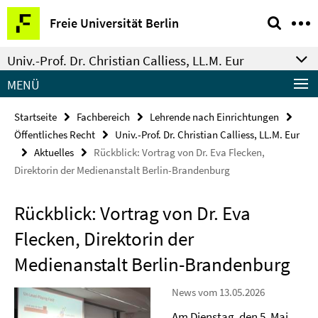
Springe
Service-
Freie Universität Berlin
direkt
Navigation
zu
Univ.-Prof. Dr. Christian Calliess, LL.M. Eur
Inhalt
MENÜ
Startseite
Fachbereich
Lehrende nach Einrichtungen
Öffentliches Recht
Univ.-Prof. Dr. Christian Calliess, LL.M. Eur
Aktuelles
Rückblick: Vortrag von Dr. Eva Flecken,
Direktorin der Medienanstalt Berlin-Brandenburg
Rückblick: Vortrag von Dr. Eva
Flecken, Direktorin der
Medienanstalt Berlin-Brandenburg
News vom 13.05.2026
Am Dienstag, den 5. Mai,