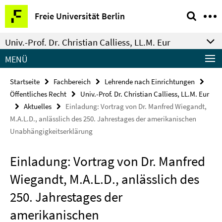
Springe
Service-
Freie Universität Berlin
direkt
Navigation
zu
Univ.-Prof. Dr. Christian Calliess, LL.M. Eur
Inhalt
MENÜ
Startseite
Fachbereich
Lehrende nach Einrichtungen
Öffentliches Recht
Univ.-Prof. Dr. Christian Calliess, LL.M. Eur
Aktuelles
Einladung: Vortrag von Dr. Manfred Wiegandt,
M.A.L.D., anlässlich des 250. Jahrestages der amerikanischen
Unabhängigkeitserklärung
Einladung: Vortrag von Dr. Manfred
Wiegandt, M.A.L.D., anlässlich des
250. Jahrestages der
amerikanischen