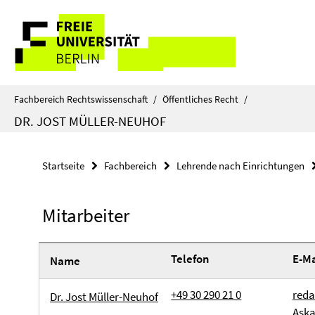
Springe
Service-
direkt
zu
Navigation
Inhalt
Fachbereich Rechtswissenschaft
/
Öffentliches Recht
/
DR. JOST MÜLLER-NEUHOF
Startseite
Fachbereich
Lehrende nach Einrichtungen
Mitarbeiter
Telefon
E-Ma
Name
+49 30 290 21 0
reda
Dr. Jost Müller-Neuhof
Aska