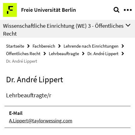
Springe
Service-
Freie Universität Berlin
direkt
Navigation
zu
Wissenschaftliche Einrichtung (WE) 3 - Öffentliches
Inhalt
Recht
Startseite
Fachbereich
Lehrende nach Einrichtungen
Öffentliches Recht
Lehrbeauftragte
Dr. André Lippert
Dr. André Lippert
Dr. André Lippert
Lehrbeauftragte/r
E-Mail
A.Lippert@taylorwessing.com