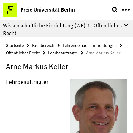
Springe
Service-
Freie Universität Berlin
direkt
Navigation
zu
Wissenschaftliche Einrichtung (WE) 3 - Öffentliches
Inhalt
Recht
Startseite
Fachbereich
Lehrende nach Einrichtungen
Öffentliches Recht
Lehrbeauftragte
Arne Markus Keller
Arne Markus Keller
Lehrbeauftragter